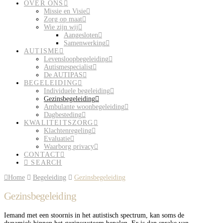
OVER ONS
Missie en Visie
Zorg op maat
Wie zijn wij
Aangesloten
Samenwerking
AUTISME
Levensloopbegeleiding
Autismespecialist
De AUTIPAS
BEGELEIDING
Individuele begeleiding
Gezinsbegeleiding
Ambulante woonbegeleiding
Dagbesteding
KWALITEITSZORG
Klachtenregeling
Evaluatie
Waarborg privacy
CONTACT
SEARCH
Home
Begeleiding
Gezinsbegeleiding
Gezinsbegeleiding
Iemand met een stoornis in het autistisch spectrum, kan soms de