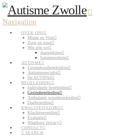
Navigation
OVER ONS
Missie en Visie
Zorg op maat
Wie zijn wij
Aangesloten
Samenwerking
AUTISME
Levensloopbegeleiding
Autismespecialist
De AUTIPAS
BEGELEIDING
Individuele begeleiding
Gezinsbegeleiding
Ambulante woonbegeleiding
Dagbesteding
KWALITEITSZORG
Klachtenregeling
Evaluatie
Waarborg privacy
CONTACT
SEARCH