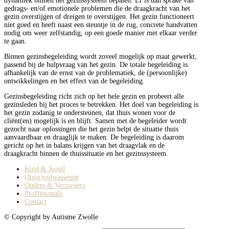
dynamiek binnen het gezinssysteem bepalen. Er is dan sprake van
gedrags- en/of emotionele problemen die de draagkracht van het
gezin overstijgen of dreigen te overstijgen. Het gezin functioneert
niet goed en heeft naast een steuntje in de rug, concrete handvatten
nodig om weer zelfstandig, op een goede manier met elkaar verder
te gaan.
Binnen gezinsbegeleiding wordt zoveel mogelijk op maat gewerkt,
passend bij de hulpvraag van het gezin. De totale begeleiding is
afhankelijk van de ernst van de problematiek, de (persoonlijke)
ontwikkelingen en het effect van de begeleiding.
Gezinsbegeleiding richt zich op het hele gezin en probeert alle
gezinsleden bij het proces te betrekken. Het doel van begeleiding is
het gezin zodanig te ondersteunen, dat thuis wonen voor de
cliënt(en) mogelijk is en blijft. Samen met de begeleider wordt
gezocht naar oplossingen die het gezin helpt de situatie thuis
aanvaardbaar en draaglijk te maken. De begeleiding is daarom
gericht op het in balans krijgen van het draagvlak en de
draagkracht binnen de thuissituatie en het gezinssysteem.
Kind & Jeugd
(Jong)volwassenen
Ouders & Verzorgers
Proffesionals
Contact
© Copyright by Autisme Zwolle